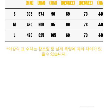
(mm)
(mm)
(mm)
(degree)
(degree)
(mm)
S
395
574
90
69
73
440
M
420
600
95
69
73
440
L
470
625
105
69
73
440
*이상의 표 수치는 참조일 뿐 실제 측량에 따라 차이가 있
을수 있습니다.