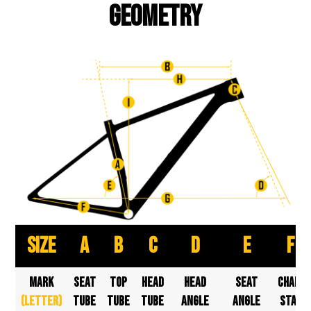
GEOMETRY
SIZE
A
B
C
D
E
F
MARK
SEAT
TOP
HEAD
HEAD
SEAT
CHAIN
(letter)
TUBE
TUBE
TUBE
ANGLE
ANGLE
STAY